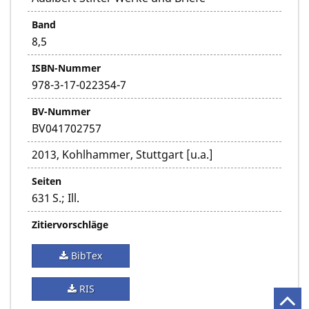
Band
8,5
ISBN-Nummer
978-3-17-022354-7
BV-Nummer
BV041702757
2013, Kohlhammer, Stuttgart [u.a.]
Seiten
631 S.; Ill.
Zitiervorschläge
BibTex
RIS